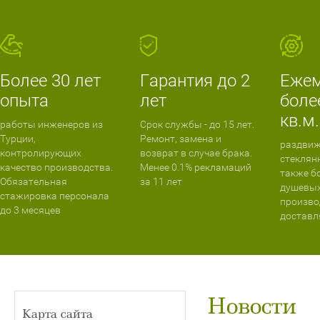
Более 30 лет
Гарантия до 2
Ежем
опыта
лет
боле
кв.м.
работы инженеров из
Срок службы - до 15 лет.
Турции,
Ремонт, замена и
раздвиж
контролирующих
возврат в случае брака.
стеклян
качество производства.
Менее 0.1% рекламаций
также б
Обязательная
за 11 лет
душевых
стажировка персонала
произво
до 3 месяцев
доставл
Новости
Карта сайта